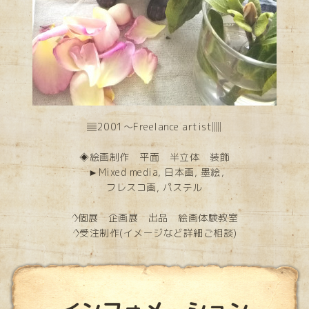
▤2001～Freelance artist▥
◈絵画制作 平面 半立体 装飾
►Mixed media, 日本画, 墨絵，
フレスコ画, パステル
◊個展 企画展 出品 絵画体験教室
◊受注制作(イメージなど詳細ご相談)