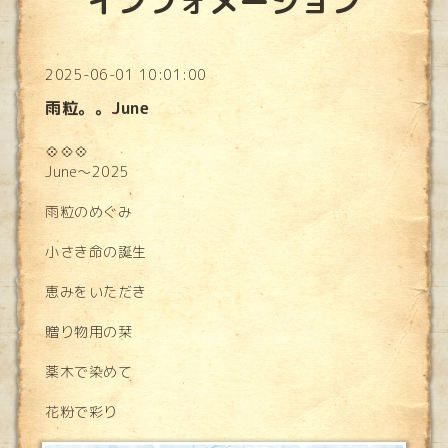
インフォメーション
2025-06-01 10:01:00
雨粒。。June
💠💠💠
June〜2025
雨粒のめぐみ
小さき命の誕生
恵みをいただき
贈り物用の栞
薬木で染めて
花粉で彩り