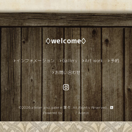
◊welcome◊
インフォメーション
Gallery
Art work
予約
お問い合わせ
©2026
atelier and galerie 葉々
. All Rights Reserved.
Powered by
グーペ
/
Admin