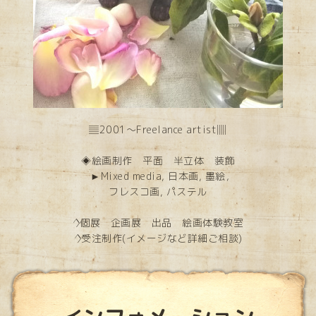
▤2001～Freelance artist▥
◈絵画制作 平面 半立体 装飾
►Mixed media, 日本画, 墨絵，
フレスコ画, パステル
◊個展 企画展 出品 絵画体験教室
◊受注制作(イメージなど詳細ご相談)