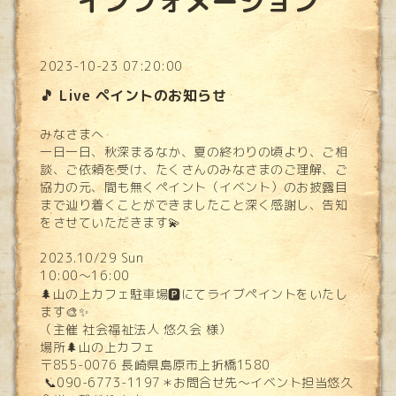
インフォメーション
2023-10-23 07:20:00
🎵 Live ペイントのお知らせ
みなさまへ
一日一日、秋深まるなか、夏の終わりの頃より、ご相
談、ご依頼を受け、たくさんのみなさまのご理解、ご
協力の元、間も無くペイント（イベント）のお披露目
まで辿り着くことができましたこと深く感謝し、告知
をさせていただきます💫
2023.10/29 Sun
10:00〜16:00
🌲山の上カフェ駐車場🅿️にてライブペイントをいたし
ます🎨✨
（主催 社会福祉法人 悠久会 様）
場所🌲山の上カフェ
〒855-0076 長崎県島原市上折橋1580
📞090-6773-1197＊お問合せ先〜イベント担当悠久