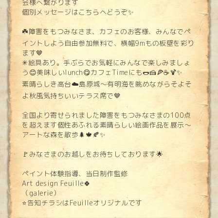
会様へ繋がります
個別メッセージはこちらへどうぞ✨
☘️障害をもつみなさま、カフェのお客様、みんなでペ
イントしよう自由参加無料で、横幅9mもの板壁を彩り
ます🤎
✳︎絵具あり。手ぶらでお気軽にみんなで楽しみましょ
う😊美味しいlunch😋カフェTimeにも🌭🍰🍕☕️🍹✨
素晴らしき高台☁️島原城〜有明海を眺めながらそよそ
よ秋風気持ちいいテラス席で🤎
全国より寄せられました障害をもつみなさまの100点
を超えます個性あふれる素晴らしい絵画作品を展示〜
アートな森を散歩🌲🍁🍂✨
🚩みなさまのお越しをお待ちしております🌟
ペイント体験指導、当日制作監修
Art design Feuille🍀
（galerie）
⭐️告知チラシはFeuilleオリジナルです