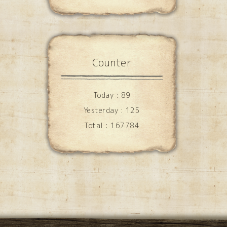
Counter
Today :
89
Yesterday :
125
Total :
167784