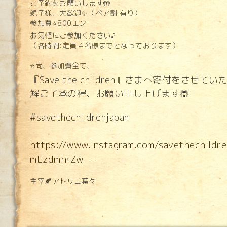
ご予約をお願いします🤲
親子様、大歓迎✨（ペア割 有り）
参加費⭐️800エン
お気軽にご参加ください♪
（各時間:定員 4名様までとなっております）
⭐️尚、参加費全て、
『Save the children』さまへ寄付をさ
解ご了承の程、お願い申し上げます🤲
#savethechildrenjapan
https://www.instagram.com/savethechild
mEzdmhrZw==
主宰🍂アトリエ葉々