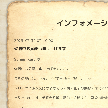
インフォメーシ
2025-07-30 07:40:00
🍉暑中お見舞い申し上げます
Summer card 🩵
🍉暑中お見舞い申し上げます。。。
最近の里山は、下界と比べて➖5度〜7度、、、✨
クロアゲハ蝶が気持ちよさそうに肩に止まり挨拶に来てくれ
＊Summercard…手漉き和紙、顔彩、胡粉（白い貝殻の粉