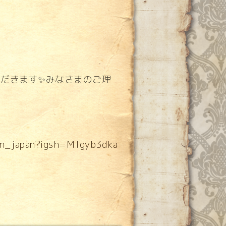
せていただきます✨みなさまのご理
ren_japan?igsh=MTgyb3dka