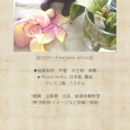
▤2001～Freelance artist▥
◈絵画制作 平面 半立体 装飾
►Mixed media, 日本画, 墨絵，
フレスコ画, パステル
◊個展 企画展 出品 絵画体験教室
◊受注制作(イメージなど詳細ご相談)