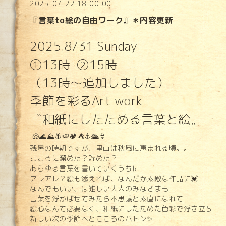
2025-07-22 18:00:00
『言葉to絵の自由ワーク』＊内容更新
2025.8/31 Sunday
①13時 ②15時
（13時〜追加しました）
季節を彩るArt work
〝和紙にしたためる言葉と絵〟
🐚🌊⛰️🪰🍉🏕️⛺️⚓️🛳️👙
残暑の時期ですが、里山は秋風に恵まれる頃。。
こころに溜めた？貯めた？
あらゆる言葉を書いていくうちに
アレアレ？絵も添えれば、なんだか素敵な作品に💓
なんでもいい、は難しい大人のみなさまも
言葉を浮かばせてみたら不思議と素直になれて
絵心なんて必要なく、和紙にしたためた色彩で浮き立ち
新しい次の季節へとこころのバトン✨