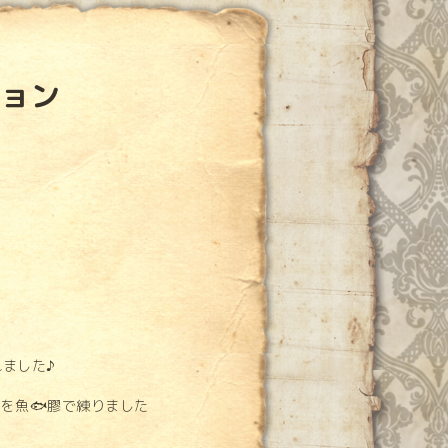
ョン
ました♪
末を魚🐟膠で練りました