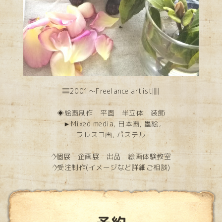
▤2001～Freelance artist▥
◈絵画制作 平面 半立体 装飾
►Mixed media, 日本画, 墨絵，
フレスコ画, パステル
◊個展 企画展 出品 絵画体験教室
◊受注制作(イメージなど詳細ご相談)