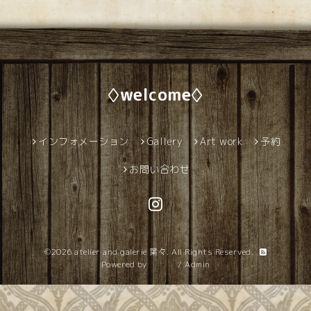
◊welcome◊
インフォメーション
Gallery
Art work
予約
お問い合わせ
©2026
atelier and galerie 葉々
. All Rights Reserved.
Powered by
グーペ
/
Admin