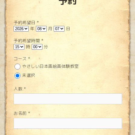
予約
予約希望日
*
年
月
日
予約希望時間
*
時
分
コース
*
やさしい日本画絵画体験教室
未選択
人数
*
お名前
*