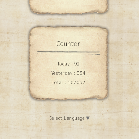
Counter
Today :
92
Yesterday :
334
Total :
167662
Select Language
▼