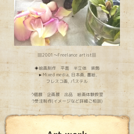
▤2001～Freelance artist▥
◈絵画制作 平面 半立体 装飾
►Mixed media, 日本画, 墨絵，
フレスコ画, パステル
◊個展 企画展 出品 絵画体験教室
◊受注制作(イメージなど詳細ご相談)