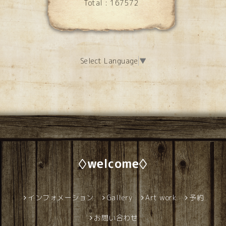
Total :
167572
Select Language
▼
◊welcome◊
インフォメーション
Gallery
Art work
予約
お問い合わせ