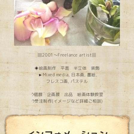
▤2001～Freelance artist▥
◈絵画制作 平面 半立体 装飾
►Mixed media, 日本画, 墨絵，
フレスコ画, パステル
◊個展 企画展 出品 絵画体験教室
◊受注制作(イメージなど詳細ご相談)