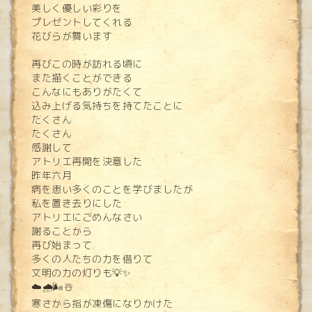
美しく優しい彩りを
プレゼントしてくれる
花びらが舞います
再びこの時が訪れる頃に
また描くことができる
こんなにもありがたくて
込み上げる気持ちを持てたことに
たくさん
たくさん
感謝して
アトリエ再開を決意した
昨年六月
病を患い多くのことを学びましたが
私を置き去りにした
アトリエにごめんなさい
謝ることから
再び始まって
多くの人たちの力を借りて
文明の力の灯りも💡✨
☁️🌧️🌬️☃️
寒さから指が凍傷になりかけた