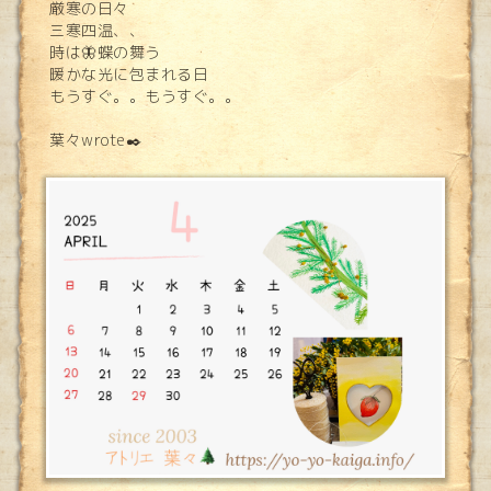
厳寒の日々
三寒四温、、
時は🦋蝶の舞う
暖かな光に包まれる日
もうすぐ。。もうすぐ。。
葉々wrote✒️