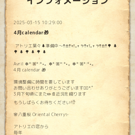
インフォメーション
2025-03-15 10:29:00
4月calendar🎁
アトリエ葉々🌲準備中〜𖤣𖠿𖤣𖥧𖥣｡𖥧 𖧧𖤣𖥧𖥣｡𖥧 𖧧𖤣𖠿𖤣🌳 🌲
🌳 🌲 🌳 🌲 🌳 🌲
Avril ✻*˸ꕤ*˸*⋆。✻*˸ꕤ*˸*⋆。✻*˸ꕤ*˸*⋆。
4月 calendar 🎁
環境整備に時間を要しています
お問い合わせありがとうございます❁⃘*.ﾟ
3月下旬頃にまた✏️📄近況を綴ります
もうしばらくお待ちください𓏲𓎨
🌸八重桜 Oriental Cherry✨
アトリエの窓から
毎年